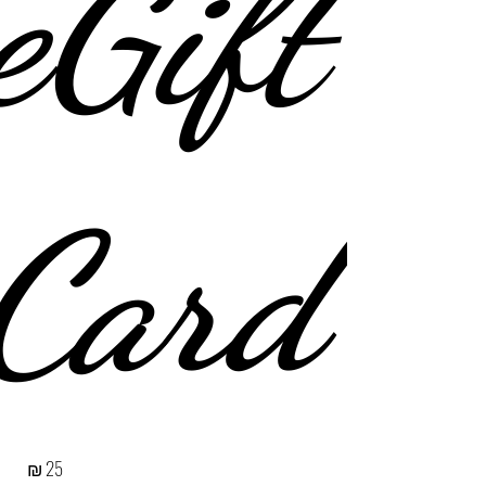
eGift
Card